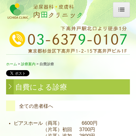
ホーム
院長紹介
診療案内
ホーム
診療案内
自費診療
泌尿器科
皮膚科
自費による診療
自費診療
診療内容
全ての患者様へ
設備・施設案内
ピアスホール（両耳） 6600円
（片耳）初回 3700円
お問い合わせ
（片耳）追加 2800円