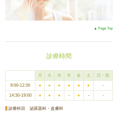
▲ Page Top
診療時間
月
火
水
木
金
土
日・祝
9:00-12:30
●
●
●
●
●
●
-
14:30-19:00
●
●
●
-
●
-
-
診療科目 泌尿器科・皮膚科