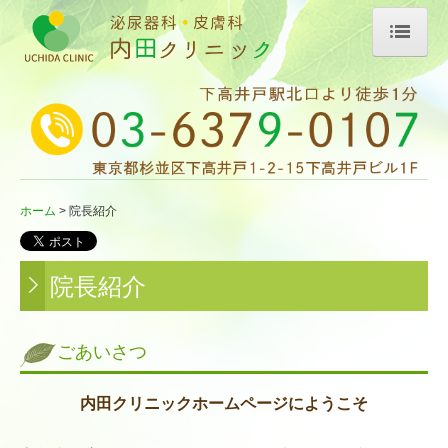
ホーム
院長紹介
診療案内
ホーム
院長紹介
泌尿器科
皮膚科
院長紹介
自費診療
診療内容
ごあいさつ
設備・施設案内
内田クリニックホームページにようこそ
お問い合わせ