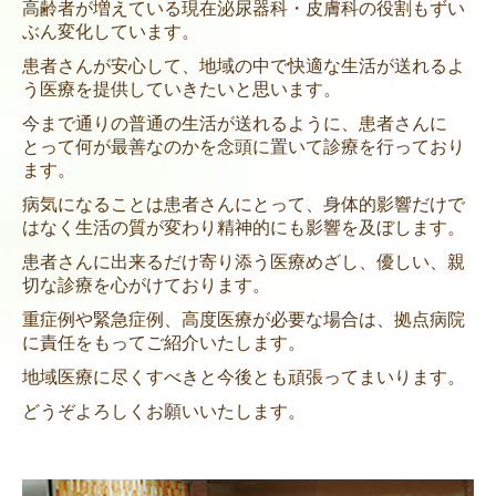
高齢者が増えている現在泌尿器科・皮膚科の役割もずい
ぶん変化しています。
プライバシーポリシー
患者さんが安心して、地域の中で快適な生活が送れるよ
う医療を
提供していきたいと思います。
今まで通りの普通の生活が送れるように、患者さんに
とって何が最善なのかを念頭に置いて診療を行っており
ます。
病気になることは患者さんにとって、身体的影響だけで
はなく生活の質が変わり精神的にも影響を及ぼします。
患者さんに出来るだけ寄り添う医療めざし、優しい、親
切な診療を
心がけております。
重症例や緊急症例、高度医療が必要な場合は、拠点病院
に責任をもってご紹介いたします。
地域医療に尽くすべきと今後とも頑張ってまいります。
どうぞよろしくお願いいたします。