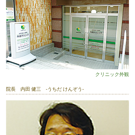
クリニック外観
院長 内田 健三 -うちだ けんぞう-